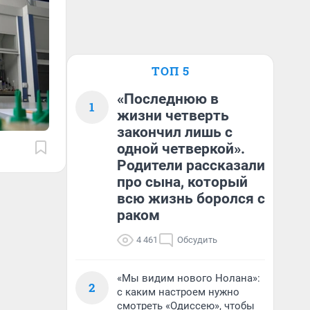
ТОП 5
«Последнюю в
1
жизни четверть
закончил лишь с
одной четверкой».
Родители рассказали
про сына, который
всю жизнь боролся с
раком
4 461
Обсудить
«Мы видим нового Нолана»:
2
с каким настроем нужно
смотреть «Одиссею», чтобы