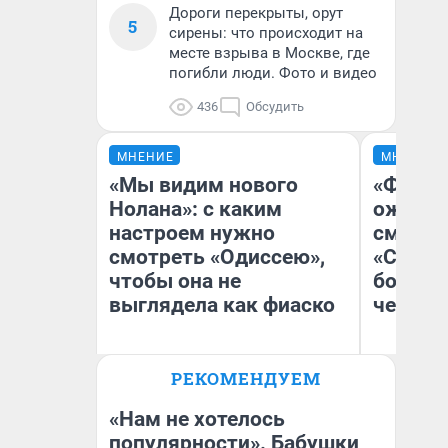
Дороги перекрыты, орут
5
сирены: что происходит на
месте взрыва в Москве, где
погибли люди. Фото и видео
436
Обсудить
МНЕНИЕ
МНЕНИЕ
«Мы видим нового
«Финал
Нолана»: с каким
ожидан
настроем нужно
смотре
смотреть «Одиссею»,
«Стары
чтобы она не
большо
выглядела как фиаско
честна
РЕКОМЕНДУЕМ
Надежда Губарь
На
«Нам не хотелось
популярности». Бабушки