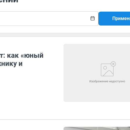
Примен
т: как «юный
хнику и