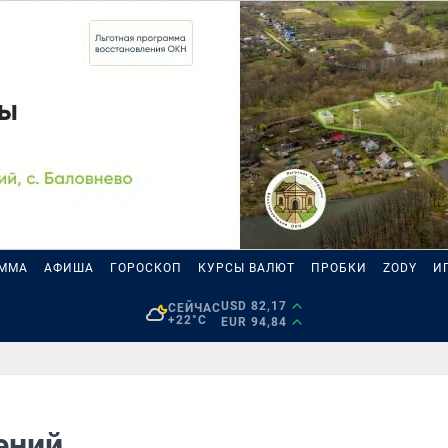
АММА
АФИША
ГОРОСКОП
КУРСЫ ВАЛЮТ
ПРОБКИ
ZODY
И
USD 82,17
СЕЙЧАС
+22°C
EUR 94,84
ений