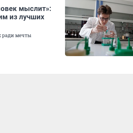
ловек мыслит»:
им из лучших
х ради мечты