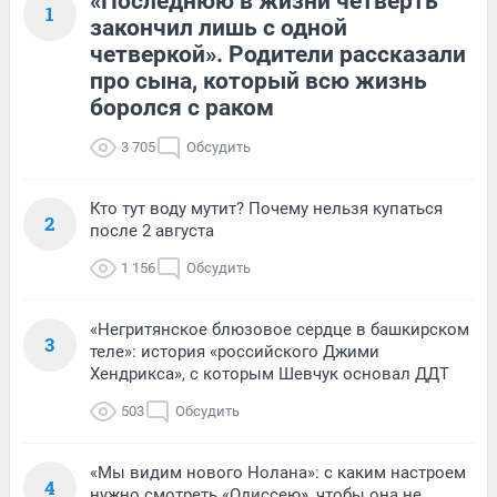
«Последнюю в жизни четверть
1
закончил лишь с одной
четверкой». Родители рассказали
про сына, который всю жизнь
боролся с раком
3 705
Обсудить
Кто тут воду мутит? Почему нельзя купаться
2
после 2 августа
1 156
Обсудить
«Негритянское блюзовое сердце в башкирском
3
теле»: история «российского Джими
Хендрикса», с которым Шевчук основал ДДТ
503
Обсудить
«Мы видим нового Нолана»: с каким настроем
4
нужно смотреть «Одиссею», чтобы она не