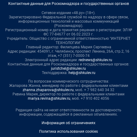
Контактные данные для Роскомнадзора и государственных органов
Сетевое издание «48.ру» (18+).
Зарегистрировано Федеральной службой по надзору в сфере связи,
информационных технологий и массовых коммуникаций
(Роскомнадзор).
Регистрационный номер и дата принятия решения о регистрации: ЭЛ №
ФС 77-84677 от 06.02.2023 г.
Учредитель: Общество с ограниченной ответственностью "ИНТЕРНЕТ
ТЕХНОЛОГИИ"
Главный редактор: Филипцева Мария Сергеевна
Адрес редакции: 454091, г. Челябинск, проспект Ленина, 26А, стр.2, 16
этаж, +7 (351) 7-0000-74
Электронный адрес редакции:
rednews@shkulev.ru
Контактные данные для Роскомнадзора и государственных органов:
juristchel@shkulev.ru
Техподдержка:
help@shkulev.ru
По вопросам коммерческого сотрудничества:
Жапарова Жанна, менеджер по работе с федеральными клиентами
zhanna.zhaparova@shkulev.ru
, моб. + 7 982 640 34 32
Ревина Мария, директор по работе с федеральными клиентами
mariya.revina@shkulev.ru
, моб. +7 910 402 4056
Редакция сайта не несет ответственности за достоверность
информации, содержащейся в рекламных объявлениях.
Информация об ограничениях
Политика использования cookies