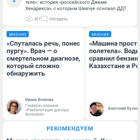
5
теле»: история «российского Джими
Хендрикса», с которым Шевчук основал ДДТ
427
Обсудить
МНЕНИЕ
МНЕНИЕ
«Спуталась речь, понес
«Машина прост
пургу». Врач — о
полетела». Води
смертельном диагнозе,
сравнил бензин
который сложно
Казахстане и Р
обнаружить
Ирина Волкова
Главврач клиники
Анатолий Кузне
«Реабилитация доктора
Волковой»
РЕКОМЕНДУЕМ