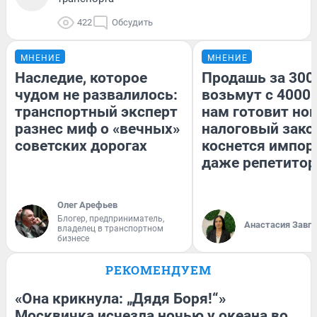
422
Обсудить
МНЕНИЕ
МНЕНИЕ
Наследие, которое
Продашь за 3000
чудом не развалилось:
возьмут с 4000.
транспортный эксперт
нам готовит но
разнес миф о «вечных»
налоговый зако
советских дорогах
коснется импор
даже репетитор
Олег Арефьев
Блогер, предприниматель,
Анастасия Завг
владелец в транспортном
бизнесе
РЕКОМЕНДУЕМ
«Она крикнула: „Дядя Боря!“»
Москвичка исчезла ночью у океана во