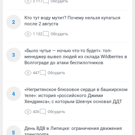
2 117
Обсудить
Кто тут воду мутит? Почему нельзя купаться
2
после 2 августа
1 132
Обсудить
«Было чутье — ночью что-то будет»: топ-
3
менеджер вывел людей из склада Wildberries в
Волгограде до атаки беспилотников
447
Обсудить
«Негритянское блюзовое сердце в башкирском
4
теле»: история «российского Джими
Хендрикса», с которым Шевчук основал ДДТ
426
Обсудить
День ВДВ в Липецке: ограничения движения
5
транспорта