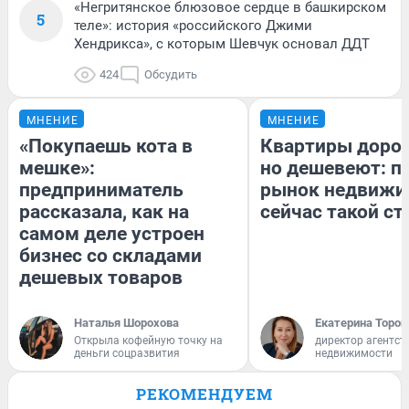
«Негритянское блюзовое сердце в башкирском
5
теле»: история «российского Джими
Хендрикса», с которым Шевчук основал ДДТ
424
Обсудить
МНЕНИЕ
МНЕНИЕ
«Покупаешь кота в
Квартиры доро
мешке»:
но дешевеют: п
предприниматель
рынок недвижи
рассказала, как на
сейчас такой с
самом деле устроен
бизнес со складами
дешевых товаров
Наталья Шорохова
Екатерина Тороп
Открыла кофейную точку на
директор агентст
деньги соцразвития
недвижимости
РЕКОМЕНДУЕМ