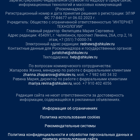
Зарегистрировано Федеральной службой по надзору в сфере связи,
информационных технологий и массовых коммуникаций
(Роскомнадзор).
Регистрационный номер и дата принятия решения о регистрации: ЭЛ №
ФС 77-84677 от 06.02.2023 г.
Учредитель: Общество с ограниченной ответственностью "ИНТЕРНЕТ
ТЕХНОЛОГИИ"
Главный редактор: Филипцева Мария Сергеевна
Адрес редакции: 454091, г. Челябинск, проспект Ленина, 26А, стр.2, 16
этаж, +7 (351) 7-0000-74
Электронный адрес редакции:
rednews@shkulev.ru
Контактные данные для Роскомнадзора и государственных органов:
juristchel@shkulev.ru
Техподдержка:
help@shkulev.ru
По вопросам коммерческого сотрудничества:
Жапарова Жанна, менеджер по работе с федеральными клиентами
zhanna.zhaparova@shkulev.ru
, моб. + 7 982 640 34 32
Ревина Мария, директор по работе с федеральными клиентами
mariya.revina@shkulev.ru
, моб. +7 910 402 4056
Редакция сайта не несет ответственности за достоверность
информации, содержащейся в рекламных объявлениях.
Информация об ограничениях
Политика использования cookies
Рекомендательные системы
Политика конфиденциальности и обработки персональных данных и
правила использования сайта