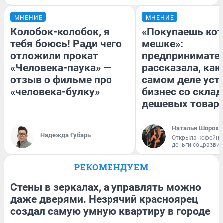
МНЕНИЕ
МНЕНИЕ
Колобок-колобок, я
«Покупаешь кот
тебя боюсь! Ради чего
мешке»:
отложили прокат
предпринимате
«Человека-паука» —
рассказала, как
отзыв о фильме про
самом деле уст
«человека-булку»
бизнес со скла
дешевых товар
Наталья Шорохо
Надежда Губарь
Открыла кофейну
деньги соцразви
РЕКОМЕНДУЕМ
Стены в зеркалах, а управлять можно
даже дверями. Незрячий красноярец
создал самую умную квартиру в городе