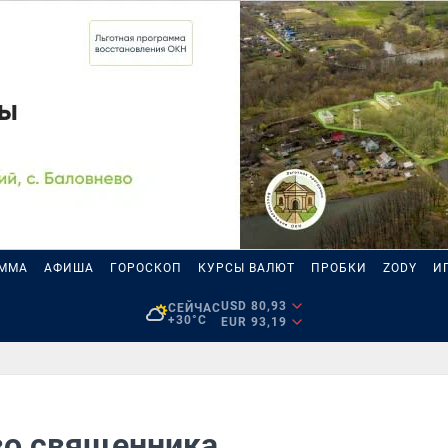
АММА
АФИША
ГОРОСКОП
КУРСЫ ВАЛЮТ
ПРОБКИ
ZODY
И
USD 80,93
СЕЙЧАС
+30°C
EUR 93,19
во священника