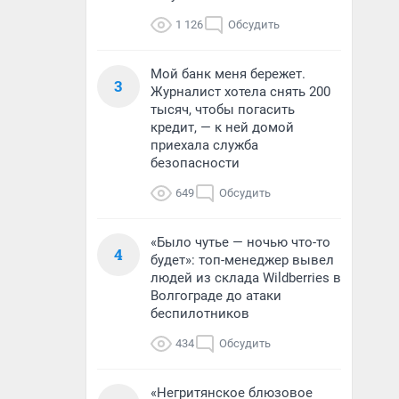
1 126
Обсудить
Мой банк меня бережет.
3
Журналист хотела снять 200
тысяч, чтобы погасить
кредит, — к ней домой
приехала служба
безопасности
649
Обсудить
«Было чутье — ночью что-то
4
будет»: топ-менеджер вывел
людей из склада Wildberries в
Волгограде до атаки
беспилотников
434
Обсудить
«Негритянское блюзовое