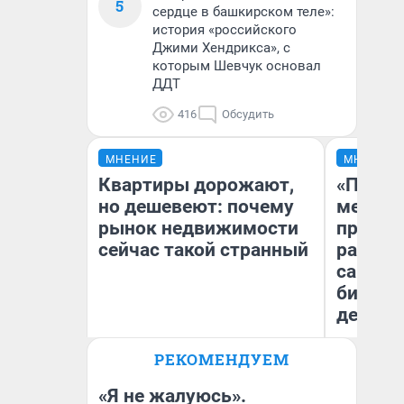
5
сердце в башкирском теле»:
история «российского
Джими Хендрикса», с
которым Шевчук основал
ДДТ
416
Обсудить
МНЕНИЕ
МНЕНИЕ
Квартиры дорожают,
«Покуп
но дешевеют: почему
мешке»
рынок недвижимости
предпр
сейчас такой странный
рассказ
самом 
бизнес
дешевы
РЕКОМЕНДУЕМ
Екатерина Торопова
На
директор агентства
От
недвижимости
де
«Я не жалуюсь».