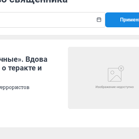
Примен
ичные». Вдова
о теракте и
террористов