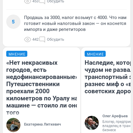
453
Обсудить
Продашь за 3000, налог возьмут с 4000. Что нам
5
готовит новый налоговый закон — он коснется
импорта и даже репетиторов
442
Обсудить
МНЕНИЕ
МНЕНИЕ
«Нет некрасивых
Наследие, кото
городов, есть
чудом не разва
недофинансированные».
транспортный э
Путешественники
разнес миф о «
проехали 2000
советских доро
километров по Уралу на
машине — стоило ли оно
того
Олег Арефьев
Блогер, предприн
Екатерина Литкевич
владелец в тран
бизнесе