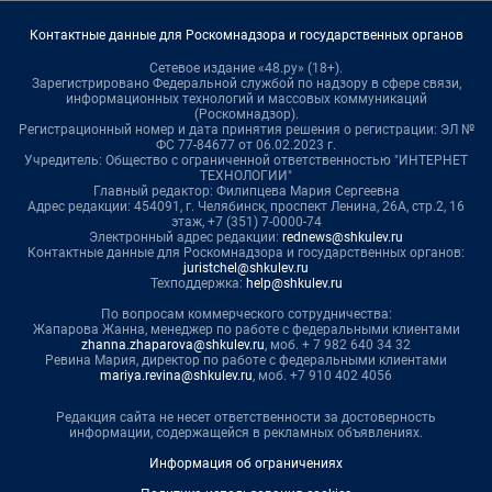
Контактные данные для Роскомнадзора и государственных органов
Сетевое издание «48.ру» (18+).
Зарегистрировано Федеральной службой по надзору в сфере связи,
информационных технологий и массовых коммуникаций
(Роскомнадзор).
Регистрационный номер и дата принятия решения о регистрации: ЭЛ №
ФС 77-84677 от 06.02.2023 г.
Учредитель: Общество с ограниченной ответственностью "ИНТЕРНЕТ
ТЕХНОЛОГИИ"
Главный редактор: Филипцева Мария Сергеевна
Адрес редакции: 454091, г. Челябинск, проспект Ленина, 26А, стр.2, 16
этаж, +7 (351) 7-0000-74
Электронный адрес редакции:
rednews@shkulev.ru
Контактные данные для Роскомнадзора и государственных органов:
juristchel@shkulev.ru
Техподдержка:
help@shkulev.ru
По вопросам коммерческого сотрудничества:
Жапарова Жанна, менеджер по работе с федеральными клиентами
zhanna.zhaparova@shkulev.ru
, моб. + 7 982 640 34 32
Ревина Мария, директор по работе с федеральными клиентами
mariya.revina@shkulev.ru
, моб. +7 910 402 4056
Редакция сайта не несет ответственности за достоверность
информации, содержащейся в рекламных объявлениях.
Информация об ограничениях