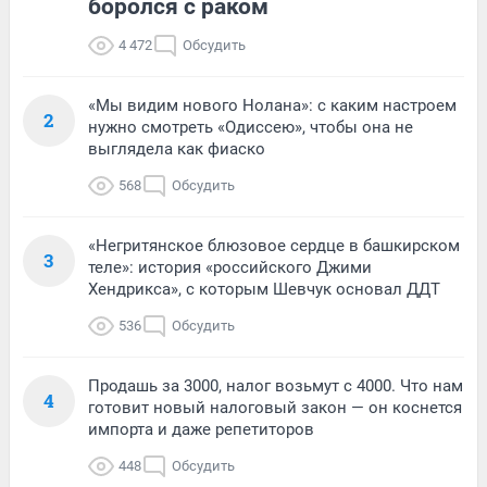
боролся с раком
4 472
Обсудить
«Мы видим нового Нолана»: с каким настроем
2
нужно смотреть «Одиссею», чтобы она не
выглядела как фиаско
568
Обсудить
«Негритянское блюзовое сердце в башкирском
3
теле»: история «российского Джими
Хендрикса», с которым Шевчук основал ДДТ
536
Обсудить
Продашь за 3000, налог возьмут с 4000. Что нам
4
готовит новый налоговый закон — он коснется
импорта и даже репетиторов
448
Обсудить