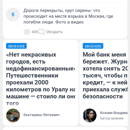
Дороги перекрыты, орут сирены: что
5
происходит на месте взрыва в Москве, где
погибли люди. Фото и видео
436
Обсудить
МНЕНИЕ
МНЕНИЕ
«Нет некрасивых
Мой банк меня
городов, есть
бережет. Журн
недофинансированные».
хотела снять 20
Путешественники
тысяч, чтобы п
проехали 2000
кредит, — к ней
километров по Уралу на
приехала служб
машине — стоило ли оно
безопасности
того
Ксения Владими
Екатерина Литкевич
Автор мнения