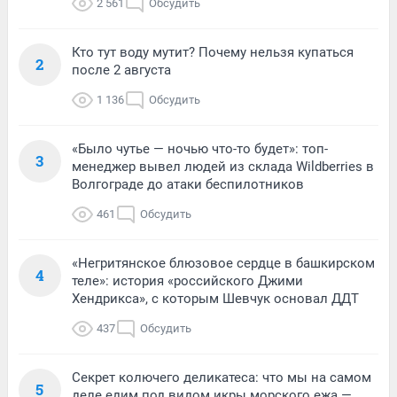
2 561
Обсудить
Кто тут воду мутит? Почему нельзя купаться
2
после 2 августа
1 136
Обсудить
«Было чутье — ночью что-то будет»: топ-
3
менеджер вывел людей из склада Wildberries в
Волгограде до атаки беспилотников
461
Обсудить
«Негритянское блюзовое сердце в башкирском
4
теле»: история «российского Джими
Хендрикса», с которым Шевчук основал ДДТ
437
Обсудить
Секрет колючего деликатеса: что мы на самом
5
деле едим под видом икры морского ежа —