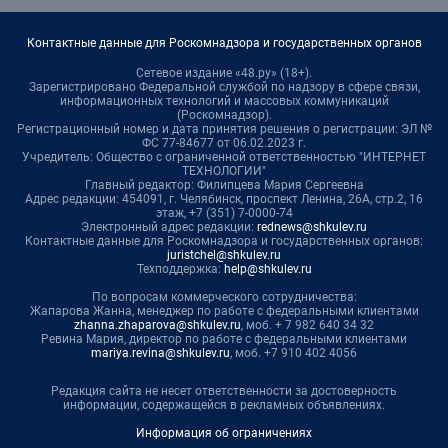
Контактные данные для Роскомнадзора и государственных органов
Сетевое издание «48.ру» (18+).
Зарегистрировано Федеральной службой по надзору в сфере связи,
информационных технологий и массовых коммуникаций
(Роскомнадзор).
Регистрационный номер и дата принятия решения о регистрации: ЭЛ №
ФС 77-84677 от 06.02.2023 г.
Учредитель: Общество с ограниченной ответственностью "ИНТЕРНЕТ
ТЕХНОЛОГИИ"
Главный редактор: Филипцева Мария Сергеевна
Адрес редакции: 454091, г. Челябинск, проспект Ленина, 26А, стр.2, 16
этаж, +7 (351) 7-0000-74
Электронный адрес редакции:
rednews@shkulev.ru
Контактные данные для Роскомнадзора и государственных органов:
juristchel@shkulev.ru
Техподдержка:
help@shkulev.ru
По вопросам коммерческого сотрудничества:
Жапарова Жанна, менеджер по работе с федеральными клиентами
zhanna.zhaparova@shkulev.ru
, моб. + 7 982 640 34 32
Ревина Мария, директор по работе с федеральными клиентами
mariya.revina@shkulev.ru
, моб. +7 910 402 4056
Редакция сайта не несет ответственности за достоверность
информации, содержащейся в рекламных объявлениях.
Информация об ограничениях