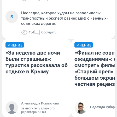
Наследие, которое чудом не развалилось:
5
транспортный эксперт разнес миф о «вечных»
советских дорогах
454
Обсудить
МНЕНИЕ
МНЕНИЕ
«За неделю две ночи
«Финал не совпа
были страшные»:
ожиданиями»: с
туристка рассказала об
смотреть филь
отдыхе в Крыму
«Старый орел» 
большом экран
честная реценз
Александра Исмайлова
Надежда Губарь
заместитель главного
редактора 63.RU