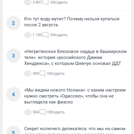
3 807
Обсудить
Кто тут воду мутит? Почему нельзя купаться
2
после 2 августа
1 159
Обсудить
«Негритянское блюзовое сердце в башкирском
3
теле»: история «российского Джими
Хендрикса», с которым Шевчук основал ДДТ
509
Обсудить
«Мы видим нового Нолана»: с каким настроем
4
нужно смотреть «Одиссею», чтобы она не
выглядела как фиаско
504
Обсудить
Секрет колючего деликатеса: что мы на самом
5