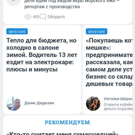
деле едим под видом икры морского ежа —
репортаж с производства
493
Обсудить
МНЕНИЕ
МНЕНИЕ
Тепло для бюджета, но
«Покупаешь кот
холодно в салоне
мешке»:
зимой. Водитель 13 лет
предпринимате
ездит на электрокаре:
рассказала, как
плюсы и минусы
самом деле уст
бизнес со скла
дешевых товар
Наталья Шорохо
Денис Дедюхин
Открыла кофейну
деньги соцразви
РЕКОМЕНДУЕМ
«Кто-то считает меня сумасшедшей».