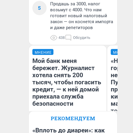
Продашь за 3000, налог
5
возьмут с 4000. Что нам
готовит новый налоговый
закон — он коснется импорта
и даже репетиторов
438
Обсудить
МНЕНИЕ
МНЕНИЕ
Мой банк меня
«Нет н
бережет. Журналист
городов
хотела снять 200
недофи
тысяч, чтобы погасить
Путеше
кредит, — к ней домой
проеха
приехала служба
киломе
безопасности
машине
того
РЕКОМЕНДУЕМ
Ксения Владимирская
Ек
Автор мнения
«Вплоть до диареи»: как