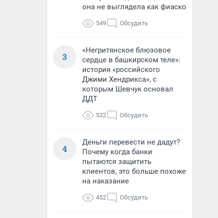
она не выглядела как фиаско
549
Обсудить
«Негритянское блюзовое
3
сердце в башкирском теле»:
история «российского
Джими Хендрикса», с
которым Шевчук основал
ДДТ
532
Обсудить
Деньги перевести не дадут?
4
Почему когда банки
пытаются защитить
клиентов, это больше похоже
на наказание
452
Обсудить