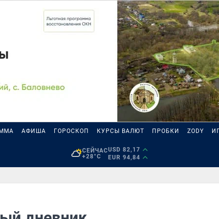
АММА
АФИША
ГОРОСКОП
КУРСЫ ВАЛЮТ
ПРОБКИ
ZODY
И
USD 82,17
СЕЙЧАС
+28°C
EUR 94,84
ный дневник