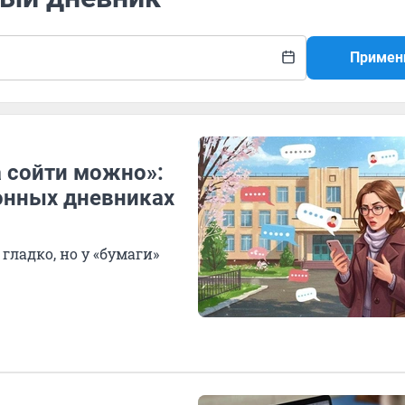
Примен
а сойти можно»:
онных дневниках
гладко, но у «бумаги»