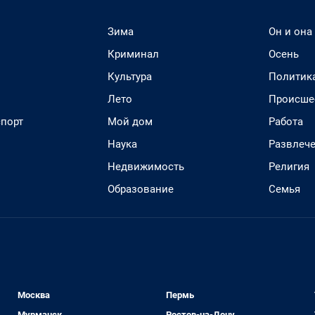
Зима
Он и она
Криминал
Осень
Культура
Политик
Лето
Происше
спорт
Мой дом
Работа
Наука
Развлеч
Недвижимость
Религия
Образование
Семья
Москва
Пермь
Мурманск
Ростов-на-Дону