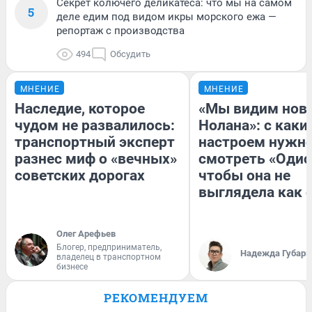
Секрет колючего деликатеса: что мы на самом
5
деле едим под видом икры морского ежа —
репортаж с производства
494
Обсудить
МНЕНИЕ
МНЕНИЕ
Наследие, которое
«Мы видим нов
чудом не развалилось:
Нолана»: с каки
транспортный эксперт
настроем нужн
разнес миф о «вечных»
смотреть «Одис
советских дорогах
чтобы она не
выглядела как 
Олег Арефьев
Блогер, предприниматель,
Надежда Губарь
владелец в транспортном
бизнесе
РЕКОМЕНДУЕМ