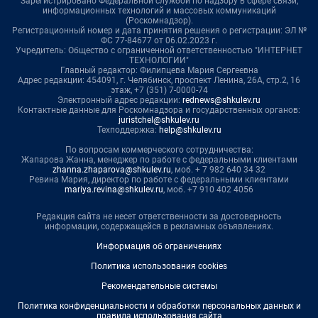
Зарегистрировано Федеральной службой по надзору в сфере связи,
информационных технологий и массовых коммуникаций
(Роскомнадзор).
Регистрационный номер и дата принятия решения о регистрации: ЭЛ №
ФС 77-84677 от 06.02.2023 г.
Учредитель: Общество с ограниченной ответственностью "ИНТЕРНЕТ
ТЕХНОЛОГИИ"
Главный редактор: Филипцева Мария Сергеевна
Адрес редакции: 454091, г. Челябинск, проспект Ленина, 26А, стр.2, 16
этаж, +7 (351) 7-0000-74
Электронный адрес редакции:
rednews@shkulev.ru
Контактные данные для Роскомнадзора и государственных органов:
juristchel@shkulev.ru
Техподдержка:
help@shkulev.ru
По вопросам коммерческого сотрудничества:
Жапарова Жанна, менеджер по работе с федеральными клиентами
zhanna.zhaparova@shkulev.ru
, моб. + 7 982 640 34 32
Ревина Мария, директор по работе с федеральными клиентами
mariya.revina@shkulev.ru
, моб. +7 910 402 4056
Редакция сайта не несет ответственности за достоверность
информации, содержащейся в рекламных объявлениях.
Информация об ограничениях
Политика использования cookies
Рекомендательные системы
Политика конфиденциальности и обработки персональных данных и
правила использования сайта