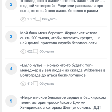
«Последнюю в жизни четверть закончил лишь
2
с одной четверкой». Родители рассказали про
сына, который всю жизнь боролся с раком
1 052
Обсудить
Мой банк меня бережет. Журналист хотела
3
снять 200 тысяч, чтобы погасить кредит, — к
ней домой приехала служба безопасности
622
Обсудить
«Было чутье — ночью что-то будет»: топ-
4
менеджер вывел людей из склада Wildberries в
Волгограде до атаки беспилотников
419
Обсудить
«Негритянское блюзовое сердце в башкирском
5
теле»: история «российского Джими
Хендрикса», с которым Шевчук основал ДДТ