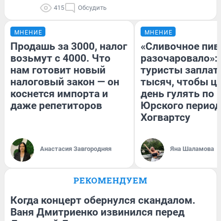
415
Обсудить
МНЕНИЕ
МНЕНИЕ
Продашь за 3000, налог
«Сливочное пив
возьмут с 4000. Что
разочаровало»:
нам готовит новый
туристы заплат
налоговый закон — он
тысяч, чтобы ц
коснется импорта и
день гулять по 
даже репетиторов
Юрского период
Хогвартсу
Анастасия Завгородняя
Яна Шаламова
РЕКОМЕНДУЕМ
Когда концерт обернулся скандалом.
Ваня Дмитриенко извинился перед