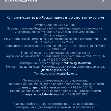
Контактные данные для Роскомнадзора и государственных органов
Сетевое издание «48.ру» (18+).
Зарегистрировано Федеральной службой по надзору в сфере связи,
информационных технологий и массовых коммуникаций
(Роскомнадзор).
Регистрационный номер и дата принятия решения о регистрации: ЭЛ №
ФС 77-84677 от 06.02.2023 г.
Учредитель: Общество с ограниченной ответственностью "ИНТЕРНЕТ
ТЕХНОЛОГИИ"
Главный редактор: Филипцева Мария Сергеевна
Адрес редакции: 454091, г. Челябинск, проспект Ленина, 26А, стр.2, 16
этаж, +7 (351) 7-0000-74
Электронный адрес редакции:
rednews@shkulev.ru
Контактные данные для Роскомнадзора и государственных органов:
juristchel@shkulev.ru
Техподдержка:
help@shkulev.ru
По вопросам коммерческого сотрудничества:
Жапарова Жанна, менеджер по работе с федеральными клиентами
zhanna.zhaparova@shkulev.ru
, моб. + 7 982 640 34 32
Ревина Мария, директор по работе с федеральными клиентами
mariya.revina@shkulev.ru
, моб. +7 910 402 4056
Редакция сайта не несет ответственности за достоверность
информации, содержащейся в рекламных объявлениях.