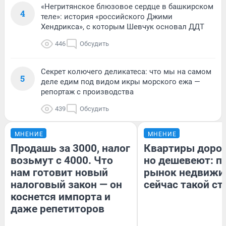
«Негритянское блюзовое сердце в башкирском
4
теле»: история «российского Джими
Хендрикса», с которым Шевчук основал ДДТ
446
Обсудить
Секрет колючего деликатеса: что мы на самом
5
деле едим под видом икры морского ежа —
репортаж с производства
439
Обсудить
МНЕНИЕ
МНЕНИЕ
Продашь за 3000, налог
Квартиры доро
возьмут с 4000. Что
но дешевеют: п
нам готовит новый
рынок недвижи
налоговый закон — он
сейчас такой с
коснется импорта и
даже репетиторов