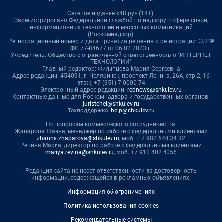
Сетевое издание «48.ру» (18+).
Зарегистрировано Федеральной службой по надзору в сфере связи,
информационных технологий и массовых коммуникаций
(Роскомнадзор).
Регистрационный номер и дата принятия решения о регистрации: ЭЛ №
ФС 77-84677 от 06.02.2023 г.
Учредитель: Общество с ограниченной ответственностью "ИНТЕРНЕТ
ТЕХНОЛОГИИ"
Главный редактор: Филипцева Мария Сергеевна
Адрес редакции: 454091, г. Челябинск, проспект Ленина, 26А, стр.2, 16
этаж, +7 (351) 7-0000-74
Электронный адрес редакции:
rednews@shkulev.ru
Контактные данные для Роскомнадзора и государственных органов:
juristchel@shkulev.ru
Техподдержка:
help@shkulev.ru
По вопросам коммерческого сотрудничества:
Жапарова Жанна, менеджер по работе с федеральными клиентами
zhanna.zhaparova@shkulev.ru
, моб. + 7 982 640 34 32
Ревина Мария, директор по работе с федеральными клиентами
mariya.revina@shkulev.ru
, моб. +7 910 402 4056
Редакция сайта не несет ответственности за достоверность
информации, содержащейся в рекламных объявлениях.
Информация об ограничениях
Политика использования cookies
Рекомендательные системы