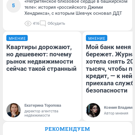
«Негритянское блюзовое сердце в башкирском
5
теле»: история «российского Джими
Хендрикса», с которым Шевчук основал ДДТ
416
Обсудить
МНЕНИЕ
МНЕНИЕ
Квартиры дорожают,
Мой банк меня
но дешевеют: почему
бережет. Журн
рынок недвижимости
хотела снять 20
сейчас такой странный
тысяч, чтобы п
кредит, — к ней
приехала служб
безопасности
Екатерина Торопова
Ксения Владими
директор агентства
Автор мнения
недвижимости
РЕКОМЕНДУЕМ