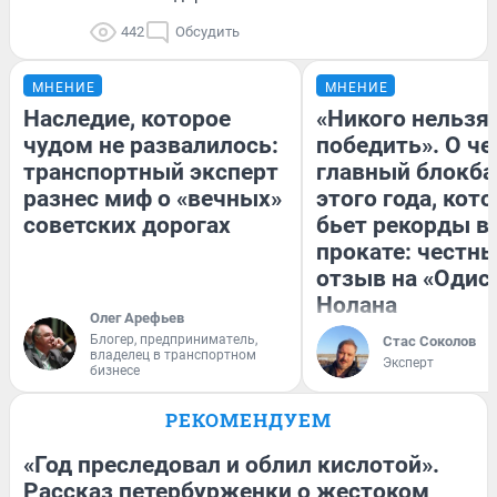
442
Обсудить
МНЕНИЕ
МНЕНИЕ
Наследие, которое
«Никого нельзя
чудом не развалилось:
победить». О ч
транспортный эксперт
главный блокба
разнес миф о «вечных»
этого года, кот
советских дорогах
бьет рекорды в
прокате: честн
отзыв на «Одис
Нолана
Олег Арефьев
Блогер, предприниматель,
Стас Соколов
владелец в транспортном
Эксперт
бизнесе
РЕКОМЕНДУЕМ
«Год преследовал и облил кислотой».
Рассказ петербурженки о жестоком