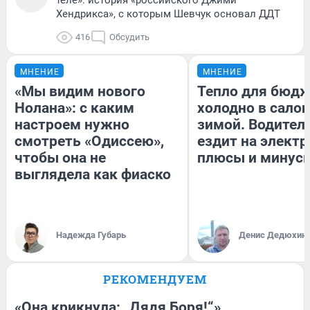
теле»: история «российского Джими
Хендрикса», с которым Шевчук основал ДДТ
416
Обсудить
МНЕНИЕ
МНЕНИЕ
«Мы видим нового
Тепло для бюдж
Нолана»: с каким
холодно в сало
настроем нужно
зимой. Водитель
смотреть «Одиссею»,
ездит на электр
чтобы она не
плюсы и минус
выглядела как фиаско
Надежда Губарь
Денис Дедюхин
РЕКОМЕНДУЕМ
«Она крикнула: „Дядя Боря!“»