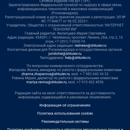
Сетевое издание «48.ру» (18+).
Зарегистрировано Федеральной службой по надзору в сфере связи,
информационных технологий и массовых коммуникаций
(Роскомнадзор).
Регистрационный номер и дата принятия решения о регистрации: ЭЛ №
ФС 77-84677 от 06.02.2023 г.
Учредитель: Общество с ограниченной ответственностью "ИНТЕРНЕТ
ТЕХНОЛОГИИ"
Главный редактор: Филипцева Мария Сергеевна
Адрес редакции: 454091, г. Челябинск, проспект Ленина, 26А, стр.2, 16
этаж, +7 (351) 7-0000-74
Электронный адрес редакции:
rednews@shkulev.ru
Контактные данные для Роскомнадзора и государственных органов:
juristchel@shkulev.ru
Техподдержка:
help@shkulev.ru
По вопросам коммерческого сотрудничества:
Жапарова Жанна, менеджер по работе с федеральными клиентами
zhanna.zhaparova@shkulev.ru
, моб. + 7 982 640 34 32
Ревина Мария, директор по работе с федеральными клиентами
mariya.revina@shkulev.ru
, моб. +7 910 402 4056
Редакция сайта не несет ответственности за достоверность
информации, содержащейся в рекламных объявлениях.
Информация об ограничениях
Политика использования cookies
Рекомендательные системы
Политика конфиденциальности и обработки персональных данных и