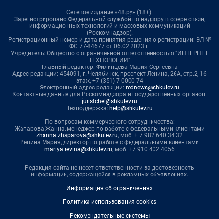
Сетевое издание «48.ру» (18+).
Зарегистрировано Федеральной службой по надзору в сфере связи,
информационных технологий и массовых коммуникаций
(Роскомнадзор).
Регистрационный номер и дата принятия решения о регистрации: ЭЛ №
ФС 77-84677 от 06.02.2023 г.
Учредитель: Общество с ограниченной ответственностью "ИНТЕРНЕТ
ТЕХНОЛОГИИ"
Главный редактор: Филипцева Мария Сергеевна
Адрес редакции: 454091, г. Челябинск, проспект Ленина, 26А, стр.2, 16
этаж, +7 (351) 7-0000-74
Электронный адрес редакции:
rednews@shkulev.ru
Контактные данные для Роскомнадзора и государственных органов:
juristchel@shkulev.ru
Техподдержка:
help@shkulev.ru
По вопросам коммерческого сотрудничества:
Жапарова Жанна, менеджер по работе с федеральными клиентами
zhanna.zhaparova@shkulev.ru
, моб. + 7 982 640 34 32
Ревина Мария, директор по работе с федеральными клиентами
mariya.revina@shkulev.ru
, моб. +7 910 402 4056
Редакция сайта не несет ответственности за достоверность
информации, содержащейся в рекламных объявлениях.
Информация об ограничениях
Политика использования cookies
Рекомендательные системы