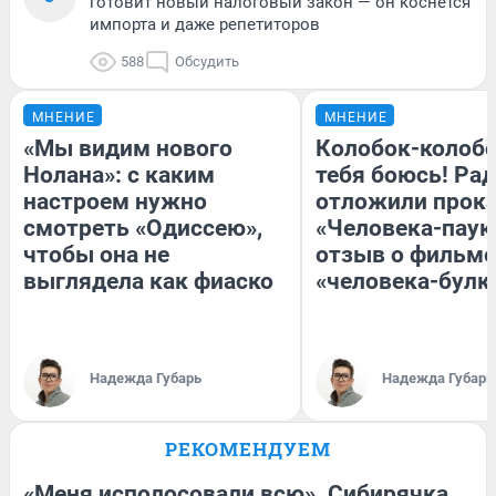
готовит новый налоговый закон — он коснется
импорта и даже репетиторов
588
Обсудить
МНЕНИЕ
МНЕНИЕ
«Мы видим нового
Колобок-колобо
Нолана»: с каким
тебя боюсь! Рад
настроем нужно
отложили прок
смотреть «Одиссею»,
«Человека-паук
чтобы она не
отзыв о фильме
выглядела как фиаско
«человека-булк
Надежда Губарь
Надежда Губарь
РЕКОМЕНДУЕМ
«Меня исполосовали всю». Сибирячка