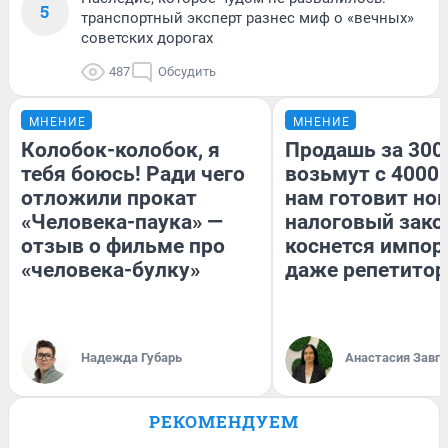
5
транспортный эксперт разнес миф о «вечных»
советских дорогах
487
Обсудить
МНЕНИЕ
МНЕНИЕ
Колобок-колобок, я
Продашь за 3000
тебя боюсь! Ради чего
возьмут с 4000.
отложили прокат
нам готовит но
«Человека-паука» —
налоговый зако
отзыв о фильме про
коснется импор
«человека-булку»
даже репетитор
Надежда Губарь
Анастасия Завг
РЕКОМЕНДУЕМ