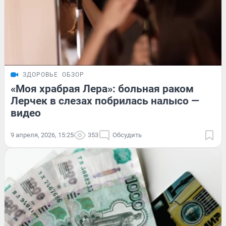
ЗДОРОВЬЕ
ОБЗОР
«Моя храбрая Лера»: больная раком
Лерчек в слезах побрилась налысо —
видео
9 апреля, 2026, 15:25
353
Обсудить