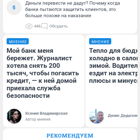
Деньги перевести не дадут? Почему когда
5
банки пытаются защитить клиентов, это
больше похоже на наказание
446
Обсудить
МНЕНИЕ
МНЕНИЕ
Мой банк меня
Тепло для бюдж
бережет. Журналист
холодно в сало
хотела снять 200
зимой. Водитель
тысяч, чтобы погасить
ездит на электр
кредит, — к ней домой
плюсы и минус
приехала служба
безопасности
Ксения Владимирская
Денис Дедюхин
Автор мнения
РЕКОМЕНДУЕМ