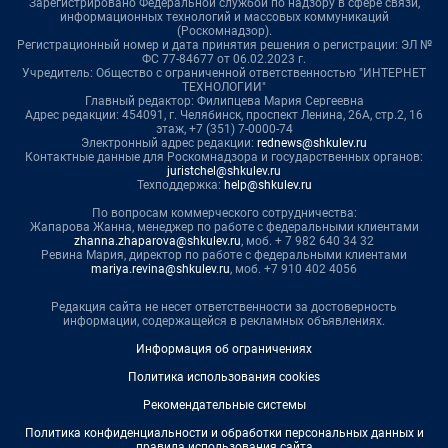
Зарегистрировано Федеральной службой по надзору в сфере связи,
информационных технологий и массовых коммуникаций
(Роскомнадзор).
Регистрационный номер и дата принятия решения о регистрации: ЭЛ №
ФС 77-84677 от 06.02.2023 г.
Учредитель: Общество с ограниченной ответственностью "ИНТЕРНЕТ
ТЕХНОЛОГИИ"
Главный редактор: Филипцева Мария Сергеевна
Адрес редакции: 454091, г. Челябинск, проспект Ленина, 26А, стр.2, 16
этаж, +7 (351) 7-0000-74
Электронный адрес редакции:
rednews@shkulev.ru
Контактные данные для Роскомнадзора и государственных органов:
juristchel@shkulev.ru
Техподдержка:
help@shkulev.ru
По вопросам коммерческого сотрудничества:
Жапарова Жанна, менеджер по работе с федеральными клиентами
zhanna.zhaparova@shkulev.ru
, моб. + 7 982 640 34 32
Ревина Мария, директор по работе с федеральными клиентами
mariya.revina@shkulev.ru
, моб. +7 910 402 4056
Редакция сайта не несет ответственности за достоверность
информации, содержащейся в рекламных объявлениях.
Информация об ограничениях
Политика использования cookies
Рекомендательные системы
Политика конфиденциальности и обработки персональных данных и
правила использования сайта