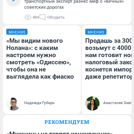
транспортный эксперт разнес миф о «вечных»
советских дорогах
484
Обсудить
МНЕНИЕ
МНЕНИЕ
«Мы видим нового
Продашь за 3000
Нолана»: с каким
возьмут с 4000.
настроем нужно
нам готовит но
смотреть «Одиссею»,
налоговый зако
чтобы она не
коснется импор
выглядела как фиаско
даже репетитор
Надежда Губарь
Анастасия Завг
РЕКОМЕНДУЕМ