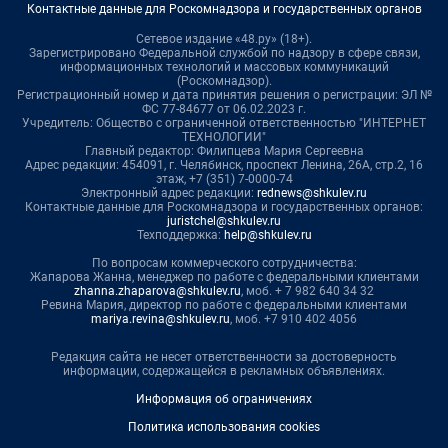
Контактные данные для Роскомнадзора и государственных органов
Сетевое издание «48.ру» (18+).
Зарегистрировано Федеральной службой по надзору в сфере связи,
информационных технологий и массовых коммуникаций
(Роскомнадзор).
Регистрационный номер и дата принятия решения о регистрации: ЭЛ №
ФС 77-84677 от 06.02.2023 г.
Учредитель: Общество с ограниченной ответственностью "ИНТЕРНЕТ
ТЕХНОЛОГИИ"
Главный редактор: Филипцева Мария Сергеевна
Адрес редакции: 454091, г. Челябинск, проспект Ленина, 26А, стр.2, 16
этаж, +7 (351) 7-0000-74
Электронный адрес редакции:
rednews@shkulev.ru
Контактные данные для Роскомнадзора и государственных органов:
juristchel@shkulev.ru
Техподдержка:
help@shkulev.ru
По вопросам коммерческого сотрудничества:
Жапарова Жанна, менеджер по работе с федеральными клиентами
zhanna.zhaparova@shkulev.ru
, моб. + 7 982 640 34 32
Ревина Мария, директор по работе с федеральными клиентами
mariya.revina@shkulev.ru
, моб. +7 910 402 4056
Редакция сайта не несет ответственности за достоверность
информации, содержащейся в рекламных объявлениях.
Информация об ограничениях
Политика использования cookies