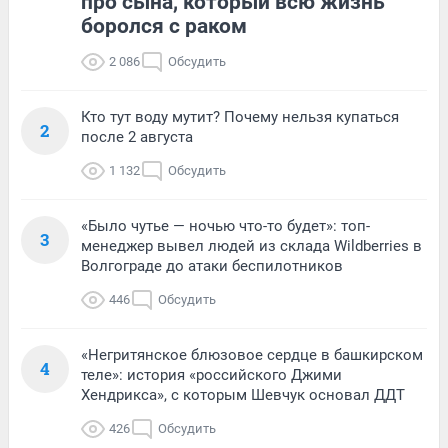
про сына, который всю жизнь
боролся с раком
2 086
Обсудить
Кто тут воду мутит? Почему нельзя купаться
2
после 2 августа
1 132
Обсудить
«Было чутье — ночью что-то будет»: топ-
3
менеджер вывел людей из склада Wildberries в
Волгограде до атаки беспилотников
446
Обсудить
«Негритянское блюзовое сердце в башкирском
4
теле»: история «российского Джими
Хендрикса», с которым Шевчук основал ДДТ
426
Обсудить