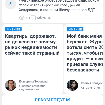
«Негритянское блюзовое сердце в башкирском
5
теле»: история «российского Джими
Хендрикса», с которым Шевчук основал ДДТ
416
Обсудить
МНЕНИЕ
МНЕНИЕ
Квартиры дорожают,
Мой банк меня
но дешевеют: почему
бережет. Журн
рынок недвижимости
хотела снять 20
сейчас такой странный
тысяч, чтобы п
кредит, — к ней
приехала служб
безопасности
Екатерина Торопова
Ксения Владими
директор агентства
Автор мнения
недвижимости
РЕКОМЕНДУЕМ