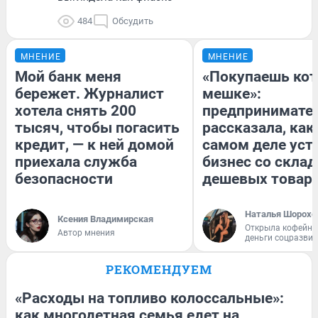
484
Обсудить
МНЕНИЕ
МНЕНИЕ
Мой банк меня
«Покупаешь кот
бережет. Журналист
мешке»:
хотела снять 200
предпринимате
тысяч, чтобы погасить
рассказала, как
кредит, — к ней домой
самом деле уст
приехала служба
бизнес со скла
безопасности
дешевых товар
Наталья Шорохо
Ксения Владимирская
Открыла кофейну
Автор мнения
деньги соцразви
РЕКОМЕНДУЕМ
«Расходы на топливо колоссальные»:
как многодетная семья едет на