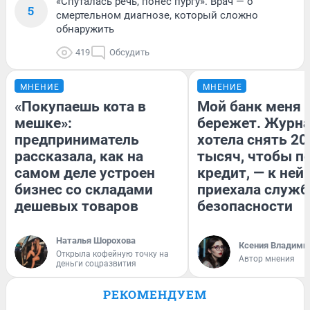
«Спуталась речь, понес пургу». Врач — о
5
смертельном диагнозе, который сложно
обнаружить
419
Обсудить
МНЕНИЕ
МНЕНИЕ
«Покупаешь кота в
Мой банк меня
мешке»:
бережет. Журн
предприниматель
хотела снять 20
рассказала, как на
тысяч, чтобы п
самом деле устроен
кредит, — к ней
бизнес со складами
приехала служб
дешевых товаров
безопасности
Наталья Шорохова
Ксения Владими
Открыла кофейную точку на
Автор мнения
деньги соцразвития
РЕКОМЕНДУЕМ