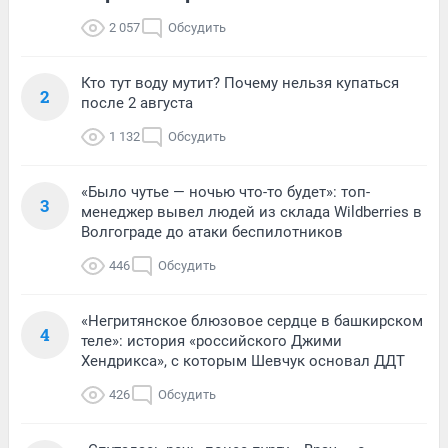
2 057
Обсудить
Кто тут воду мутит? Почему нельзя купаться
2
после 2 августа
1 132
Обсудить
«Было чутье — ночью что-то будет»: топ-
3
менеджер вывел людей из склада Wildberries в
Волгограде до атаки беспилотников
446
Обсудить
«Негритянское блюзовое сердце в башкирском
4
теле»: история «российского Джими
Хендрикса», с которым Шевчук основал ДДТ
426
Обсудить