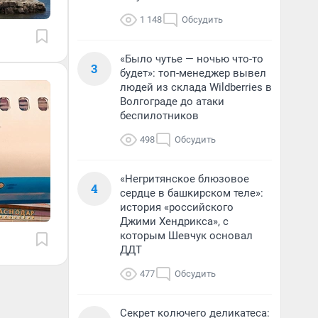
1 148
Обсудить
«Было чутье — ночью что-то
3
будет»: топ-менеджер вывел
людей из склада Wildberries в
Волгограде до атаки
беспилотников
498
Обсудить
«Негритянское блюзовое
4
сердце в башкирском теле»:
история «российского
Джими Хендрикса», с
которым Шевчук основал
ДДТ
477
Обсудить
Секрет колючего деликатеса: