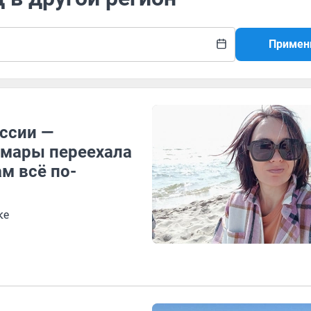
Примен
оссии —
амары переехала
ам всё по-
ке