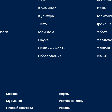
Зима
Он и она
Криминал
Осень
Культура
Политик
Лето
Происше
спорт
Мой дом
Работа
Наука
Развлеч
Недвижимость
Религия
Образование
Семья
Москва
Пермь
Мурманск
Ростов-на-Дону
Нижний Новгород
Рязань