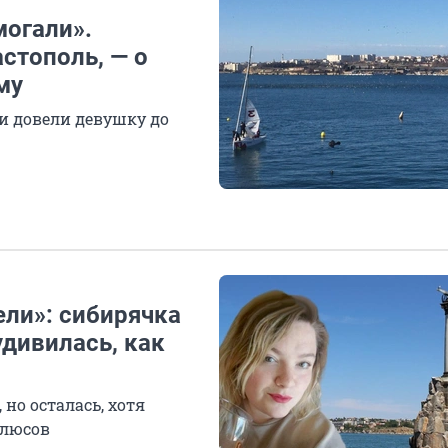
могали».
стополь, — о
му
ни довели девушку до
ели»: сибирячка
удивилась, как
но осталась, хотя
плюсов