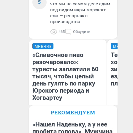
5
что мы на самом деле едим
под видом икры морского
ежа — репортаж с
производства
465
Обсудить
МНЕНИЕ
МНЕНИЕ
«Сливочное пиво
Тепло 
разочаровало»:
холодн
туристы заплатили 60
зимой.
тысяч, чтобы целый
ездит н
день гулять по парку
плюсы 
Юрского периода и
Хогвартсу
РЕКОМЕНДУЕМ
Яна Шаламова
Д
«Нашел Наденьку, а у нее
пробита голова». Мужчина