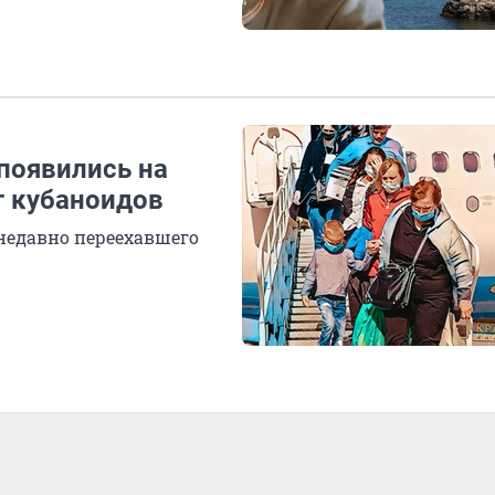
 появились на
т кубаноидов
 недавно переехавшего