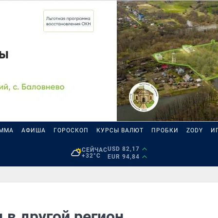
АММА
АФИША
ГОРОСКОП
КУРСЫ ВАЛЮТ
ПРОБКИ
ZODY
И
USD 82,17
СЕЙЧАС
+32°C
EUR 94,84
 в другой регион