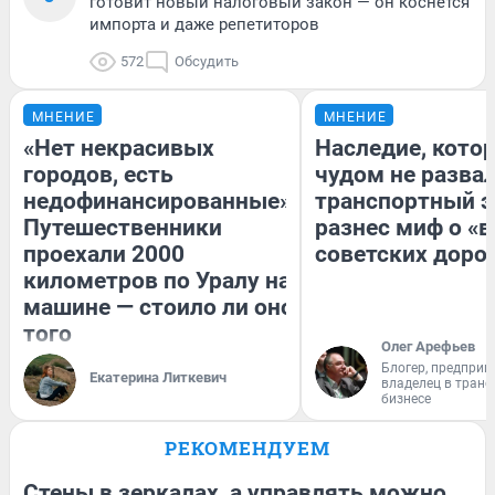
готовит новый налоговый закон — он коснется
импорта и даже репетиторов
572
Обсудить
МНЕНИЕ
МНЕНИЕ
«Нет некрасивых
Наследие, кото
городов, есть
чудом не разва
недофинансированные».
транспортный э
Путешественники
разнес миф о «
проехали 2000
советских доро
километров по Уралу на
машине — стоило ли оно
того
Олег Арефьев
Блогер, предприн
Екатерина Литкевич
владелец в тран
бизнесе
РЕКОМЕНДУЕМ
Стены в зеркалах, а управлять можно