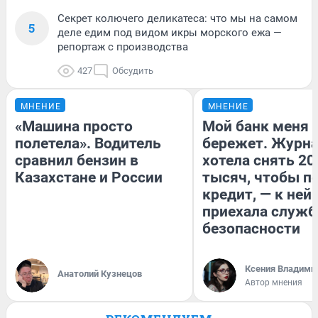
Секрет колючего деликатеса: что мы на самом
5
деле едим под видом икры морского ежа —
репортаж с производства
427
Обсудить
МНЕНИЕ
МНЕНИЕ
«Машина просто
Мой банк меня
полетела». Водитель
бережет. Журн
сравнил бензин в
хотела снять 20
Казахстане и России
тысяч, чтобы п
кредит, — к ней
приехала служб
безопасности
Ксения Владими
Анатолий Кузнецов
Автор мнения