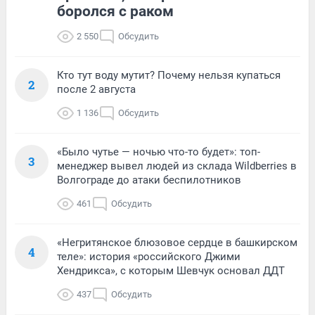
боролся с раком
2 550
Обсудить
Кто тут воду мутит? Почему нельзя купаться
2
после 2 августа
1 136
Обсудить
«Было чутье — ночью что-то будет»: топ-
3
менеджер вывел людей из склада Wildberries в
Волгограде до атаки беспилотников
461
Обсудить
«Негритянское блюзовое сердце в башкирском
4
теле»: история «российского Джими
Хендрикса», с которым Шевчук основал ДДТ
437
Обсудить