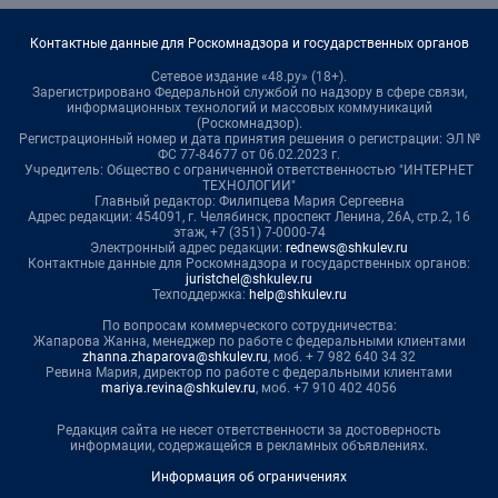
Контактные данные для Роскомнадзора и государственных органов
Сетевое издание «48.ру» (18+).
Зарегистрировано Федеральной службой по надзору в сфере связи,
информационных технологий и массовых коммуникаций
(Роскомнадзор).
Регистрационный номер и дата принятия решения о регистрации: ЭЛ №
ФС 77-84677 от 06.02.2023 г.
Учредитель: Общество с ограниченной ответственностью "ИНТЕРНЕТ
ТЕХНОЛОГИИ"
Главный редактор: Филипцева Мария Сергеевна
Адрес редакции: 454091, г. Челябинск, проспект Ленина, 26А, стр.2, 16
этаж, +7 (351) 7-0000-74
Электронный адрес редакции:
rednews@shkulev.ru
Контактные данные для Роскомнадзора и государственных органов:
juristchel@shkulev.ru
Техподдержка:
help@shkulev.ru
По вопросам коммерческого сотрудничества:
Жапарова Жанна, менеджер по работе с федеральными клиентами
zhanna.zhaparova@shkulev.ru
, моб. + 7 982 640 34 32
Ревина Мария, директор по работе с федеральными клиентами
mariya.revina@shkulev.ru
, моб. +7 910 402 4056
Редакция сайта не несет ответственности за достоверность
информации, содержащейся в рекламных объявлениях.
Информация об ограничениях