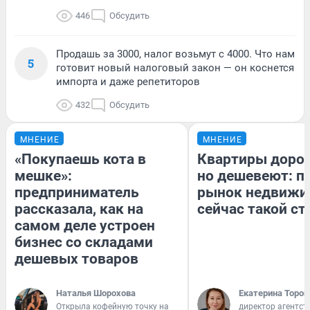
446
Обсудить
Продашь за 3000, налог возьмут с 4000. Что нам
5
готовит новый налоговый закон — он коснется
импорта и даже репетиторов
432
Обсудить
МНЕНИЕ
МНЕНИЕ
«Покупаешь кота в
Квартиры доро
мешке»:
но дешевеют: п
предприниматель
рынок недвижи
рассказала, как на
сейчас такой с
самом деле устроен
бизнес со складами
дешевых товаров
Наталья Шорохова
Екатерина Тороп
Открыла кофейную точку на
директор агентст