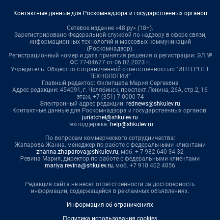
Контактные данные для Роскомнадзора и государственных органов
Сетевое издание «48.ру» (18+).
Зарегистрировано Федеральной службой по надзору в сфере связи,
информационных технологий и массовых коммуникаций
(Роскомнадзор).
Регистрационный номер и дата принятия решения о регистрации: ЭЛ №
ФС 77-84677 от 06.02.2023 г.
Учредитель: Общество с ограниченной ответственностью "ИНТЕРНЕТ
ТЕХНОЛОГИИ"
Главный редактор: Филипцева Мария Сергеевна
Адрес редакции: 454091, г. Челябинск, проспект Ленина, 26А, стр.2, 16
этаж, +7 (351) 7-0000-74
Электронный адрес редакции:
rednews@shkulev.ru
Контактные данные для Роскомнадзора и государственных органов:
juristchel@shkulev.ru
Техподдержка:
help@shkulev.ru
По вопросам коммерческого сотрудничества:
Жапарова Жанна, менеджер по работе с федеральными клиентами
zhanna.zhaparova@shkulev.ru
, моб. + 7 982 640 34 32
Ревина Мария, директор по работе с федеральными клиентами
mariya.revina@shkulev.ru
, моб. +7 910 402 4056
Редакция сайта не несет ответственности за достоверность
информации, содержащейся в рекламных объявлениях.
Информация об ограничениях
Политика использования cookies