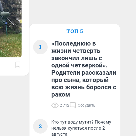
ТОП 5
«Последнюю в
1
жизни четверть
закончил лишь с
одной четверкой».
Родители рассказали
про сына, который
всю жизнь боролся с
раком
2 712
Обсудить
Кто тут воду мутит? Почему
2
нельзя купаться после 2
августа