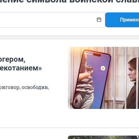
Примен
огером,
екотанием»
иговор, освободив,