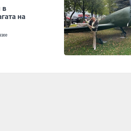
 в
гата на
ние