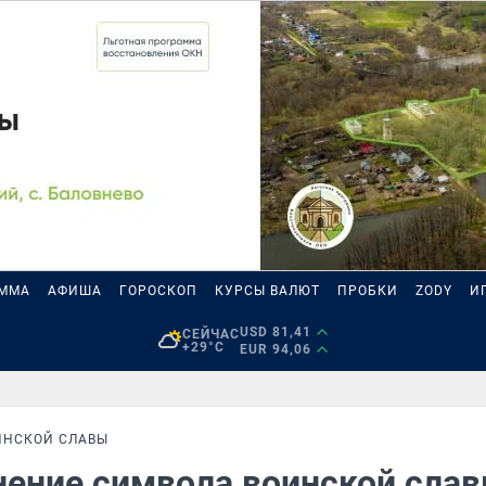
АММА
АФИША
ГОРОСКОП
КУРСЫ ВАЛЮТ
ПРОБКИ
ZODY
И
USD 81,41
СЕЙЧАС
+29°C
EUR 94,06
ИНСКОЙ СЛАВЫ
нение символа воинской сла