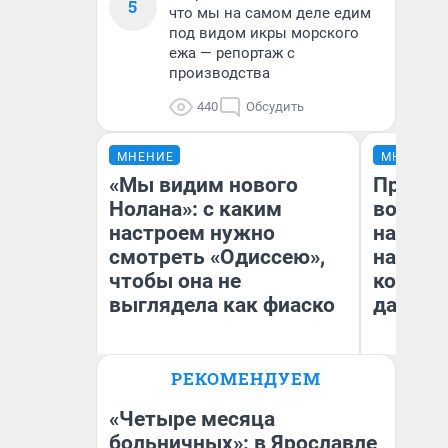
5
что мы на самом деле едим
под видом икры морского
ежа — репортаж с
производства
440
Обсудить
МНЕНИЕ
МНЕНИЕ
«Мы видим нового
Продаш
Нолана»: с каким
возьмут
настроем нужно
нам го
смотреть «Одиссею»,
налого
чтобы она не
коснет
выглядела как фиаско
даже р
РЕКОМЕНДУЕМ
Надежда Губарь
Ан
«Четыре месяца
больничных»: в Ярославле