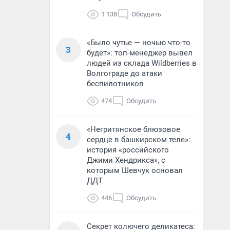
1 138
Обсудить
«Было чутье — ночью что-то
3
будет»: топ-менеджер вывел
людей из склада Wildberries в
Волгограде до атаки
беспилотников
474
Обсудить
«Негритянское блюзовое
4
сердце в башкирском теле»:
история «российского
Джими Хендрикса», с
которым Шевчук основал
ДДТ
446
Обсудить
Секрет колючего деликатеса: