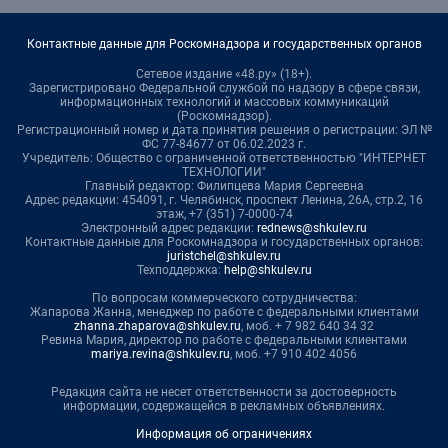
Контактные данные для Роскомнадзора и государственных органов
Сетевое издание «48.ру» (18+).
Зарегистрировано Федеральной службой по надзору в сфере связи,
информационных технологий и массовых коммуникаций
(Роскомнадзор).
Регистрационный номер и дата принятия решения о регистрации: ЭЛ №
ФС 77-84677 от 06.02.2023 г.
Учредитель: Общество с ограниченной ответственностью "ИНТЕРНЕТ
ТЕХНОЛОГИИ"
Главный редактор: Филипцева Мария Сергеевна
Адрес редакции: 454091, г. Челябинск, проспект Ленина, 26А, стр.2, 16
этаж, +7 (351) 7-0000-74
Электронный адрес редакции:
rednews@shkulev.ru
Контактные данные для Роскомнадзора и государственных органов:
juristchel@shkulev.ru
Техподдержка:
help@shkulev.ru
По вопросам коммерческого сотрудничества:
Жапарова Жанна, менеджер по работе с федеральными клиентами
zhanna.zhaparova@shkulev.ru
, моб. + 7 982 640 34 32
Ревина Мария, директор по работе с федеральными клиентами
mariya.revina@shkulev.ru
, моб. +7 910 402 4056
Редакция сайта не несет ответственности за достоверность
информации, содержащейся в рекламных объявлениях.
Информация об ограничениях