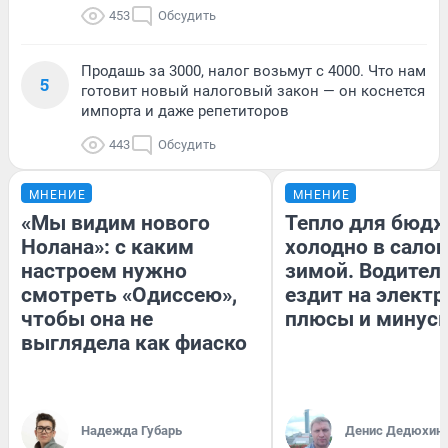
453
Обсудить
Продашь за 3000, налог возьмут с 4000. Что нам
5
готовит новый налоговый закон — он коснется
импорта и даже репетиторов
443
Обсудить
МНЕНИЕ
МНЕНИЕ
«Мы видим нового
Тепло для бюдж
Нолана»: с каким
холодно в сало
настроем нужно
зимой. Водитель
смотреть «Одиссею»,
ездит на электр
чтобы она не
плюсы и минус
выглядела как фиаско
Надежда Губарь
Денис Дедюхин