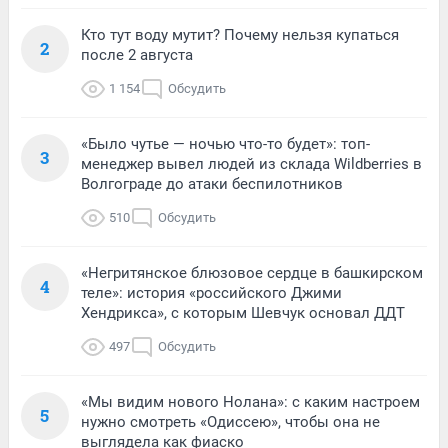
Кто тут воду мутит? Почему нельзя купаться
2
после 2 августа
1 154
Обсудить
«Было чутье — ночью что-то будет»: топ-
3
менеджер вывел людей из склада Wildberries в
Волгограде до атаки беспилотников
510
Обсудить
«Негритянское блюзовое сердце в башкирском
4
теле»: история «российского Джими
Хендрикса», с которым Шевчук основал ДДТ
497
Обсудить
«Мы видим нового Нолана»: с каким настроем
5
нужно смотреть «Одиссею», чтобы она не
выглядела как фиаско