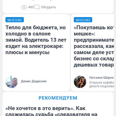
483
Обсудить
МНЕНИЕ
МНЕНИЕ
Тепло для бюджета, но
«Покупаешь кот
холодно в салоне
мешке»:
зимой. Водитель 13 лет
предпринимате
ездит на электрокаре:
рассказала, как
плюсы и минусы
самом деле уст
бизнес со скла
дешевых товар
Наталья Шорохо
Денис Дедюхин
Открыла кофейну
деньги соцразви
РЕКОМЕНДУЕМ
«Не хочется в это верить». Как
сложилась судьба «следователя на