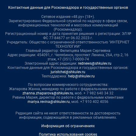
Контактные данные для Роскомнадзора и государственных органов
Сетевое издание «48.ру» (18+).
Зарегистрировано Федеральной службой по надзору в сфере связи,
информационных технологий и массовых коммуникаций
(Роскомнадзор).
Регистрационный номер и дата принятия решения о регистрации: ЭЛ №
ФС 77-84677 от 06.02.2023 г.
Учредитель: Общество с ограниченной ответственностью "ИНТЕРНЕТ
ТЕХНОЛОГИИ"
Главный редактор: Филипцева Мария Сергеевна
Адрес редакции: 454091, г. Челябинск, проспект Ленина, 26А, стр.2, 16
этаж, +7 (351) 7-0000-74
Электронный адрес редакции:
rednews@shkulev.ru
Контактные данные для Роскомнадзора и государственных органов:
juristchel@shkulev.ru
Техподдержка:
help@shkulev.ru
По вопросам коммерческого сотрудничества:
Жапарова Жанна, менеджер по работе с федеральными клиентами
zhanna.zhaparova@shkulev.ru
, моб. + 7 982 640 34 32
Ревина Мария, директор по работе с федеральными клиентами
mariya.revina@shkulev.ru
, моб. +7 910 402 4056
Редакция сайта не несет ответственности за достоверность
информации, содержащейся в рекламных объявлениях.
Информация об ограничениях
Политика использования cookies