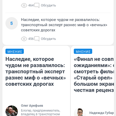
464
Обсудить
Наследие, которое чудом не развалилось:
5
транспортный эксперт разнес миф о «вечных»
советских дорогах
456
Обсудить
МНЕНИЕ
МНЕНИЕ
Наследие, которое
«Финал не совпа
чудом не развалилось:
ожиданиями»: с
транспортный эксперт
смотреть филь
разнес миф о «вечных»
«Старый орел» 
советских дорогах
большом экран
честная реценз
Олег Арефьев
Блогер, предприниматель,
Надежда Губарь
владелец в транспортном