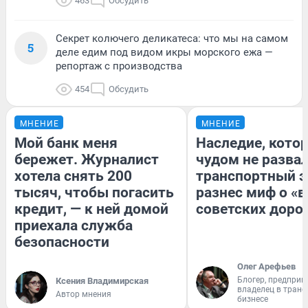
463
Обсудить
Секрет колючего деликатеса: что мы на самом
5
деле едим под видом икры морского ежа —
репортаж с производства
454
Обсудить
МНЕНИЕ
МНЕНИЕ
Мой банк меня
Наследие, кото
бережет. Журналист
чудом не разва
хотела снять 200
транспортный э
тысяч, чтобы погасить
разнес миф о «
кредит, — к ней домой
советских доро
приехала служба
безопасности
Олег Арефьев
Блогер, предприн
Ксения Владимирская
владелец в тран
Автор мнения
бизнесе