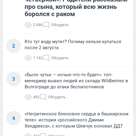
про сына, который всю жизнь
боролся с раком
2 846
Обсудить
Кто тут воду мутит? Почему нельзя купаться
2
после 2 августа
1 142
Обсудить
«Было чутье — ночью что-то будет»: топ-
3
менеджер вывел людей из склада Wildberries в
Волгограде до атаки беспилотников
492
Обсудить
«Негритянское блюзовое сердце в башкирском
4
теле»: история «российского Джими
Хендрикса», с которым Шевчук основал ДДТ