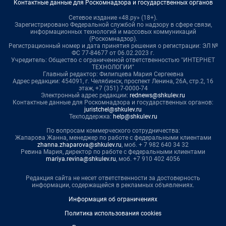
Контактные данные для Роскомнадзора и государственных органов
Сетевое издание «48.ру» (18+).
Зарегистрировано Федеральной службой по надзору в сфере связи,
информационных технологий и массовых коммуникаций
(Роскомнадзор).
Регистрационный номер и дата принятия решения о регистрации: ЭЛ №
ФС 77-84677 от 06.02.2023 г.
Учредитель: Общество с ограниченной ответственностью "ИНТЕРНЕТ
ТЕХНОЛОГИИ"
Главный редактор: Филипцева Мария Сергеевна
Адрес редакции: 454091, г. Челябинск, проспект Ленина, 26А, стр.2, 16
этаж, +7 (351) 7-0000-74
Электронный адрес редакции:
rednews@shkulev.ru
Контактные данные для Роскомнадзора и государственных органов:
juristchel@shkulev.ru
Техподдержка:
help@shkulev.ru
По вопросам коммерческого сотрудничества:
Жапарова Жанна, менеджер по работе с федеральными клиентами
zhanna.zhaparova@shkulev.ru
, моб. + 7 982 640 34 32
Ревина Мария, директор по работе с федеральными клиентами
mariya.revina@shkulev.ru
, моб. +7 910 402 4056
Редакция сайта не несет ответственности за достоверность
информации, содержащейся в рекламных объявлениях.
Информация об ограничениях
Политика использования cookies