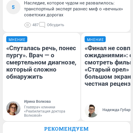
Наследие, которое чудом не развалилось:
5
транспортный эксперт разнес миф о «вечных»
советских дорогах
487
Обсудить
МНЕНИЕ
МНЕНИЕ
«Спуталась речь, понес
«Финал не совпа
пургу». Врач — о
ожиданиями»: с
смертельном диагнозе,
смотреть филь
который сложно
«Старый орел» 
обнаружить
большом экран
честная реценз
Ирина Волкова
Главврач клиники
Надежда Губарь
«Реабилитация доктора
Волковой»
РЕКОМЕНДУЕМ