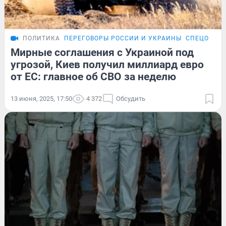
ПОЛИТИКА
ПЕРЕГОВОРЫ РОССИИ И УКРАИНЫ
СПЕЦОПЕРА
Мирные соглашения с Украиной под
угрозой, Киев получил миллиард евро
от ЕС: главное об СВО за неделю
13 июня, 2025, 17:50
4 372
Обсудить