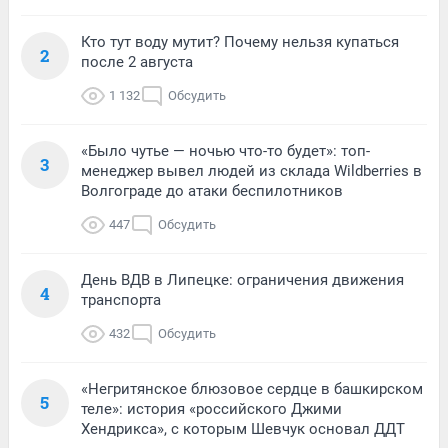
Кто тут воду мутит? Почему нельзя купаться
2
после 2 августа
1 132
Обсудить
«Было чутье — ночью что-то будет»: топ-
3
менеджер вывел людей из склада Wildberries в
Волгограде до атаки беспилотников
447
Обсудить
День ВДВ в Липецке: ограничения движения
4
транспорта
432
Обсудить
«Негритянское блюзовое сердце в башкирском
5
теле»: история «российского Джими
Хендрикса», с которым Шевчук основал ДДТ