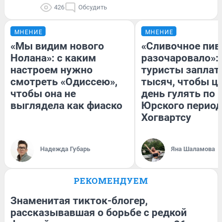
426
Обсудить
МНЕНИЕ
МНЕНИЕ
«Мы видим нового
«Сливочное пив
Нолана»: с каким
разочаровало»:
настроем нужно
туристы заплат
смотреть «Одиссею»,
тысяч, чтобы ц
чтобы она не
день гулять по 
выглядела как фиаско
Юрского период
Хогвартсу
Надежда Губарь
Яна Шаламова
РЕКОМЕНДУЕМ
Знаменитая тикток-блогер,
рассказывавшая о борьбе с редкой