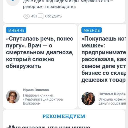
деле едим под видом икры морского ежа —
репортаж с производства
451
Обсудить
МНЕНИЕ
МНЕНИЕ
«Спуталась речь, понес
«Покупаешь кот
пургу». Врач — о
мешке»:
смертельном диагнозе,
предпринимате
который сложно
рассказала, как
обнаружить
самом деле уст
бизнес со скла
дешевых товар
Ирина Волкова
Наталья Шорохо
Главврач клиники
«Реабилитация доктора
Открыла кофейну
Волковой»
деньги соцразви
РЕКОМЕНДУЕМ
«Мне сказали, что нам нужно