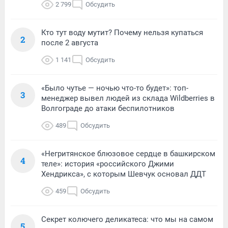
2 799
Обсудить
Кто тут воду мутит? Почему нельзя купаться
2
после 2 августа
1 141
Обсудить
«Было чутье — ночью что-то будет»: топ-
3
менеджер вывел людей из склада Wildberries в
Волгограде до атаки беспилотников
489
Обсудить
«Негритянское блюзовое сердце в башкирском
4
теле»: история «российского Джими
Хендрикса», с которым Шевчук основал ДДТ
459
Обсудить
Секрет колючего деликатеса: что мы на самом
5