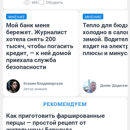
466
Обсудить
МНЕНИЕ
МНЕНИЕ
Мой банк меня
Тепло для бюдж
бережет. Журналист
холодно в сало
хотела снять 200
зимой. Водитель
тысяч, чтобы погасить
ездит на электр
кредит, — к ней домой
плюсы и минус
приехала служба
безопасности
Ксения Владимирская
Денис Дедюхин
Автор мнения
РЕКОМЕНДУЕМ
Как приготовить фаршированные
перцы — простой рецепт от
жительницы Барнаула