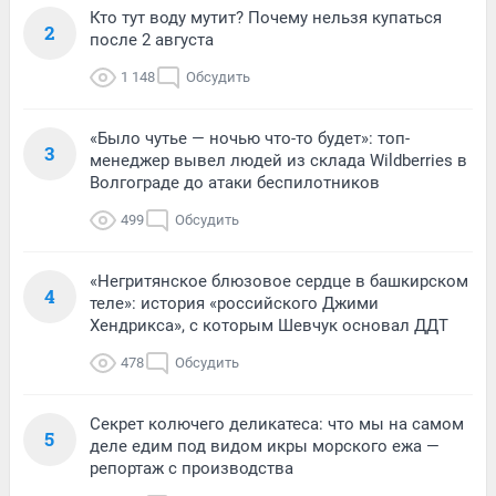
Кто тут воду мутит? Почему нельзя купаться
2
после 2 августа
1 148
Обсудить
«Было чутье — ночью что-то будет»: топ-
3
менеджер вывел людей из склада Wildberries в
Волгограде до атаки беспилотников
499
Обсудить
«Негритянское блюзовое сердце в башкирском
4
теле»: история «российского Джими
Хендрикса», с которым Шевчук основал ДДТ
478
Обсудить
Секрет колючего деликатеса: что мы на самом
5
деле едим под видом икры морского ежа —
репортаж с производства