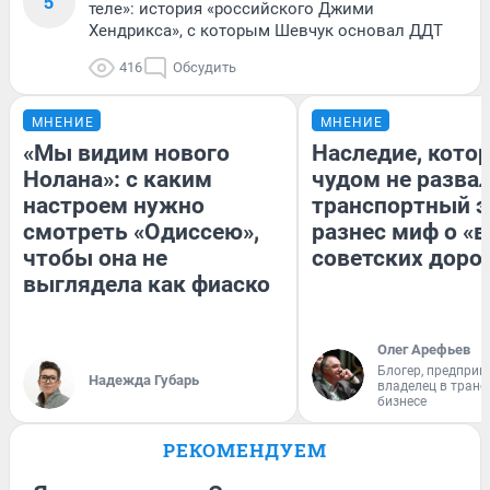
5
теле»: история «российского Джими
Хендрикса», с которым Шевчук основал ДДТ
416
Обсудить
МНЕНИЕ
МНЕНИЕ
«Мы видим нового
Наследие, кото
Нолана»: с каким
чудом не разва
настроем нужно
транспортный э
смотреть «Одиссею»,
разнес миф о «
чтобы она не
советских доро
выглядела как фиаско
Олег Арефьев
Блогер, предприн
Надежда Губарь
владелец в тран
бизнесе
РЕКОМЕНДУЕМ