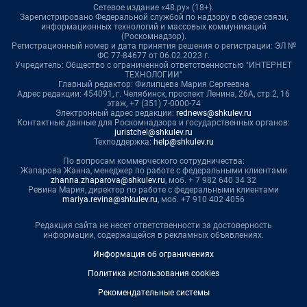
Сетевое издание «48.ру» (18+).
Зарегистрировано Федеральной службой по надзору в сфере связи,
информационных технологий и массовых коммуникаций
(Роскомнадзор).
Регистрационный номер и дата принятия решения о регистрации: ЭЛ №
ФС 77-84677 от 06.02.2023 г.
Учредитель: Общество с ограниченной ответственностью "ИНТЕРНЕТ
ТЕХНОЛОГИИ"
Главный редактор: Филипцева Мария Сергеевна
Адрес редакции: 454091, г. Челябинск, проспект Ленина, 26А, стр.2, 16
этаж, +7 (351) 7-0000-74
Электронный адрес редакции:
rednews@shkulev.ru
Контактные данные для Роскомнадзора и государственных органов:
juristchel@shkulev.ru
Техподдержка:
help@shkulev.ru
По вопросам коммерческого сотрудничества:
Жапарова Жанна, менеджер по работе с федеральными клиентами
zhanna.zhaparova@shkulev.ru
, моб. + 7 982 640 34 32
Ревина Мария, директор по работе с федеральными клиентами
mariya.revina@shkulev.ru
, моб. +7 910 402 4056
Редакция сайта не несет ответственности за достоверность
информации, содержащейся в рекламных объявлениях.
Информация об ограничениях
Политика использования cookies
Рекомендательные системы