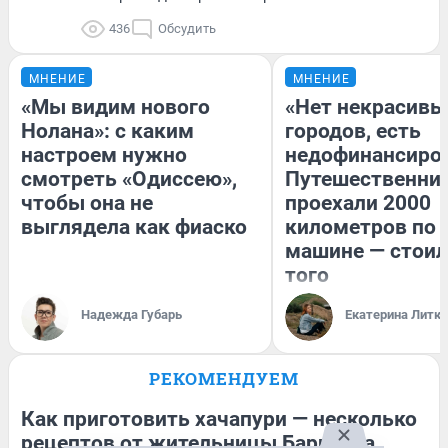
436
Обсудить
МНЕНИЕ
МНЕНИЕ
«Мы видим нового
«Нет некрасивы
Нолана»: с каким
городов, есть
настроем нужно
недофинансиро
смотреть «Одиссею»,
Путешественни
чтобы она не
проехали 2000
выглядела как фиаско
километров по 
машине — стоил
того
Надежда Губарь
Екатерина Литк
РЕКОМЕНДУЕМ
Как приготовить хачапури — несколько
рецептов от жительницы Барнаула