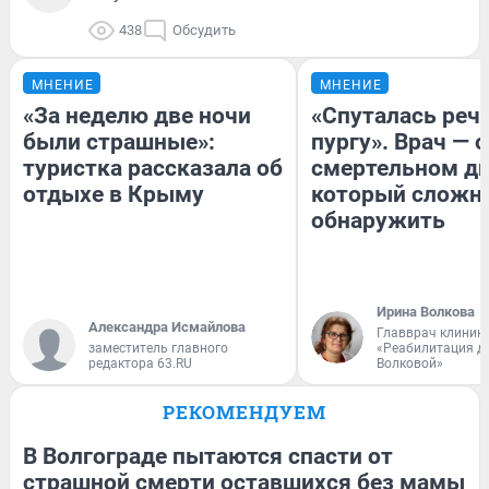
438
Обсудить
МНЕНИЕ
МНЕНИЕ
«За неделю две ночи
«Спуталась речь
были страшные»:
пургу». Врач — о
туристка рассказала об
смертельном ди
отдыхе в Крыму
который сложн
обнаружить
Ирина Волкова
Александра Исмайлова
Главврач клиник
заместитель главного
«Реабилитация д
редактора 63.RU
Волковой»
РЕКОМЕНДУЕМ
В Волгограде пытаются спасти от
страшной смерти оставшихся без мамы