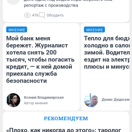
репортаж с производства
476
Обсудить
МНЕНИЕ
МНЕНИЕ
Мой банк меня
Тепло для бюдж
бережет. Журналист
холодно в сало
хотела снять 200
зимой. Водитель
тысяч, чтобы погасить
ездит на электр
кредит, — к ней домой
плюсы и минус
приехала служба
безопасности
Ксения Владимирская
Денис Дедюхин
Автор мнения
РЕКОМЕНДУЕМ
«Плохо, как никогда до этого»: таролог