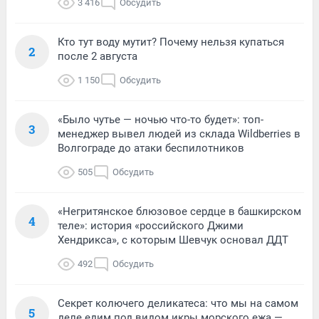
3 416
Обсудить
Кто тут воду мутит? Почему нельзя купаться
2
после 2 августа
1 150
Обсудить
«Было чутье — ночью что-то будет»: топ-
3
менеджер вывел людей из склада Wildberries в
Волгограде до атаки беспилотников
505
Обсудить
«Негритянское блюзовое сердце в башкирском
4
теле»: история «российского Джими
Хендрикса», с которым Шевчук основал ДДТ
492
Обсудить
Секрет колючего деликатеса: что мы на самом
5
деле едим под видом икры морского ежа —