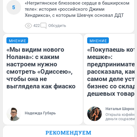
«Негритянское блюзовое сердце в башкирском
5
теле»: история «российского Джими
Хендрикса», с которым Шевчук основал ДДТ
422
Обсудить
МНЕНИЕ
МНЕНИЕ
«Мы видим нового
«Покупаешь кот
Нолана»: с каким
мешке»:
настроем нужно
предпринимате
смотреть «Одиссею»,
рассказала, как
чтобы она не
самом деле уст
выглядела как фиаско
бизнес со скла
дешевых товар
Наталья Шорохо
Надежда Губарь
Открыла кофейну
деньги соцразви
РЕКОМЕНДУЕМ