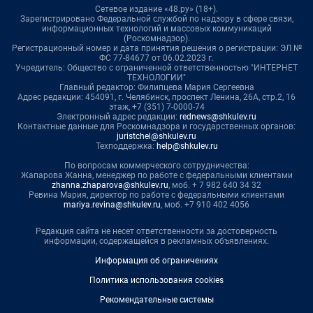
Сетевое издание «48.ру» (18+).
Зарегистрировано Федеральной службой по надзору в сфере связи,
информационных технологий и массовых коммуникаций
(Роскомнадзор).
Регистрационный номер и дата принятия решения о регистрации: ЭЛ №
ФС 77-84677 от 06.02.2023 г.
Учредитель: Общество с ограниченной ответственностью "ИНТЕРНЕТ
ТЕХНОЛОГИИ"
Главный редактор: Филипцева Мария Сергеевна
Адрес редакции: 454091, г. Челябинск, проспект Ленина, 26А, стр.2, 16
этаж, +7 (351) 7-0000-74
Электронный адрес редакции:
rednews@shkulev.ru
Контактные данные для Роскомнадзора и государственных органов:
juristchel@shkulev.ru
Техподдержка:
help@shkulev.ru
По вопросам коммерческого сотрудничества:
Жапарова Жанна, менеджер по работе с федеральными клиентами
zhanna.zhaparova@shkulev.ru
, моб. + 7 982 640 34 32
Ревина Мария, директор по работе с федеральными клиентами
mariya.revina@shkulev.ru
, моб. +7 910 402 4056
Редакция сайта не несет ответственности за достоверность
информации, содержащейся в рекламных объявлениях.
Информация об ограничениях
Политика использования cookies
Рекомендательные системы