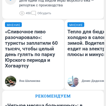
деле едим под видом икры морского ежа —
репортаж с производства
450
Обсудить
МНЕНИЕ
МНЕНИЕ
«Сливочное пиво
Тепло для бюдж
разочаровало»:
холодно в сало
туристы заплатили 60
зимой. Водитель
тысяч, чтобы целый
ездит на электр
день гулять по парку
плюсы и минус
Юрского периода и
Хогвартсу
Яна Шаламова
Денис Дедюхин
РЕКОМЕНДУЕМ
«Четыре месяца больничных»: в