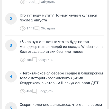
2 790
Обсудить
Кто тут воду мутит? Почему нельзя купаться
2
после 2 августа
1 141
Обсудить
«Было чутье — ночью что-то будет»: топ-
3
менеджер вывел людей из склада Wildberries в
Волгограде до атаки беспилотников
488
Обсудить
«Негритянское блюзовое сердце в башкирском
4
теле»: история «российского Джими
Хендрикса», с которым Шевчук основал ДДТ
458
Обсудить
Секрет колючего деликатеса: что мы на самом
5