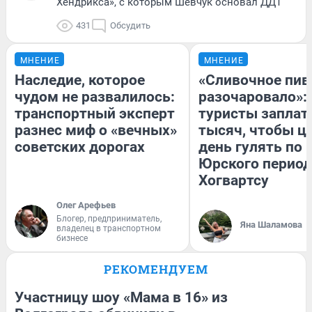
Хендрикса», с которым Шевчук основал ДДТ
431
Обсудить
МНЕНИЕ
МНЕНИЕ
Наследие, которое
«Сливочное пив
чудом не развалилось:
разочаровало»:
транспортный эксперт
туристы заплат
разнес миф о «вечных»
тысяч, чтобы ц
советских дорогах
день гулять по 
Юрского период
Хогвартсу
Олег Арефьев
Блогер, предприниматель,
Яна Шаламова
владелец в транспортном
бизнесе
РЕКОМЕНДУЕМ
Участницу шоу «Мама в 16» из