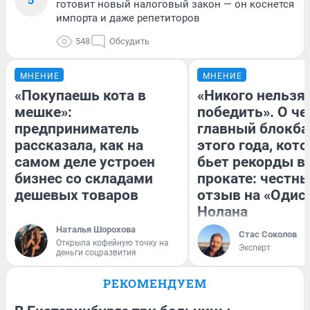
готовит новый налоговый закон — он коснется
импорта и даже репетиторов
548
Обсудить
МНЕНИЕ
МНЕНИЕ
«Покупаешь кота в
«Никого нельзя
мешке»:
победить». О ч
предприниматель
главный блокба
рассказала, как на
этого года, кот
самом деле устроен
бьет рекорды в
бизнес со складами
прокате: честн
дешевых товаров
отзыв на «Одис
Нолана
Наталья Шорохова
Стас Соколов
Открыла кофейную точку на
Эксперт
деньги соцразвития
РЕКОМЕНДУЕМ