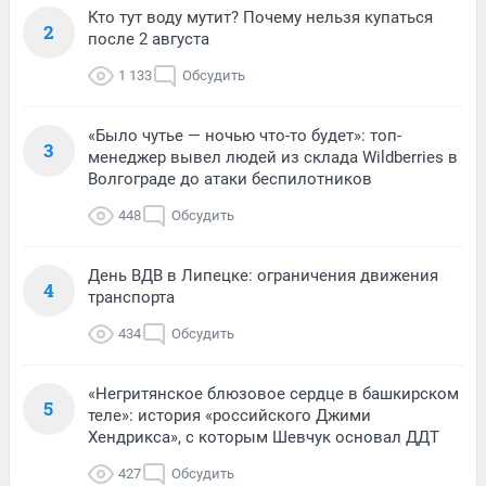
Кто тут воду мутит? Почему нельзя купаться
2
после 2 августа
1 133
Обсудить
«Было чутье — ночью что-то будет»: топ-
3
менеджер вывел людей из склада Wildberries в
Волгограде до атаки беспилотников
448
Обсудить
День ВДВ в Липецке: ограничения движения
4
транспорта
434
Обсудить
«Негритянское блюзовое сердце в башкирском
5
теле»: история «российского Джими
Хендрикса», с которым Шевчук основал ДДТ
427
Обсудить